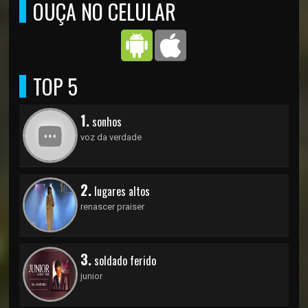
OUÇA NO CELULAR
TOP 5
1.
sonhos
voz da verdade
2.
lugares altos
renascer praiser
3.
soldado ferido
junior