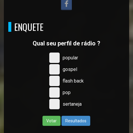
ENQUETE
Qual seu perfil de rádio ?
popular
gospel
flash back
pop
sertaneja
Votar
Resultados